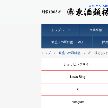
トップページ
企業情報
繁盛への羅針盤・FAQ
採
トップ
›
繁盛への羅針盤
›
石川理恵(み
ショッピングサイト
News Blog
X
Instagram