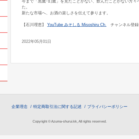
今まで「黒鷹･幻鷹」を見たことがない、飲んだことがない方々
た。
新たな市場へ、お酒の楽しさを伝えて参ります。
【石川理恵】
YouTube みそしる Misoshiru Ch.
チャンネル登録
2022年05月01日
企業理念
特定商取引法に関する記述
プライバシーポリシー
Copyright © Azuma-shurui.kk, All rights reserved.