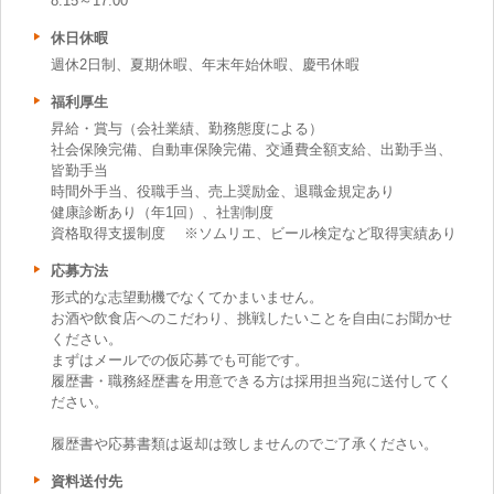
8:15～17:00
休日休暇
週休2日制、夏期休暇、年末年始休暇、慶弔休暇
福利厚生
昇給・賞与（会社業績、勤務態度による）
社会保険完備、自動車保険完備、交通費全額支給、出勤手当、
皆勤手当
時間外手当、役職手当、売上奨励金、退職金規定あり
健康診断あり（年1回）、社割制度
資格取得支援制度 ※ソムリエ、ビール検定など取得実績あり
応募方法
形式的な志望動機でなくてかまいません。
お酒や飲食店へのこだわり、挑戦したいことを自由にお聞かせ
ください。
まずはメールでの仮応募でも可能です。
履歴書・職務経歴書を用意できる方は採用担当宛に送付してく
ださい。
履歴書や応募書類は返却は致しませんのでご了承ください。
資料送付先