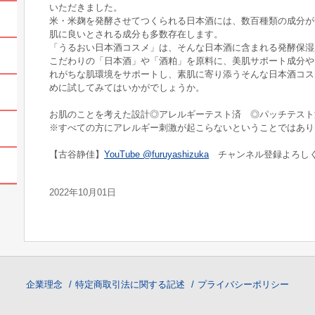
いただきました。
米・米麹を発酵させてつくられる日本酒には、数百種類の成分が
肌に良いとされる成分も多数存在します。
「うるおい日本酒コスメ」は、そんな日本酒に含まれる発酵保湿
こだわりの「日本酒」や「酒粕」を原料に、美肌サポート成分や
れがちな肌環境をサポートし、素肌に寄り添うそんな日本酒コス
めに試してみてはいかがでしょうか。
お肌のことを考えた設計◎アレルギーテスト済 ◎パッチテスト
※すべての方にアレルギー刺激が起こらないということではあり
【古谷静佳】
YouTube @furuyashizuka
チャンネル登録よろしく
2022年10月01日
企業理念
特定商取引法に関する記述
プライバシーポリシー