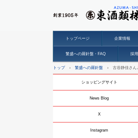
トップページ
企業情報
繁盛への羅針盤・FAQ
採
トップ
›
繁盛への羅針盤
›
古谷静佳さん
ショッピングサイト
News Blog
X
Instagram