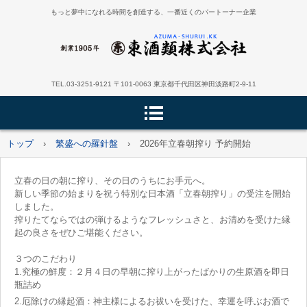
もっと夢中になれる時間を創造する、一番近くのパートーナー企業
TEL.03-3251-9121 〒101-0063 東京都千代田区神田淡路町2-9-11
トップ
›
繁盛への羅針盤
›
2026年立春朝搾り 予約開始
立春の日の朝に搾り、その日のうちにお手元へ。
新しい季節の始まりを祝う特別な日本酒「立春朝搾り」の受注を開始
しました。
搾りたてならではの弾けるようなフレッシュさと、お清めを受けた縁
起の良さをぜひご堪能ください。
３つのこだわり
1.究極の鮮度：２月４日の早朝に搾り上がったばかりの生原酒を即日
瓶詰め
2.厄除けの縁起酒：神主様によるお祓いを受けた、幸運を呼ぶお酒で