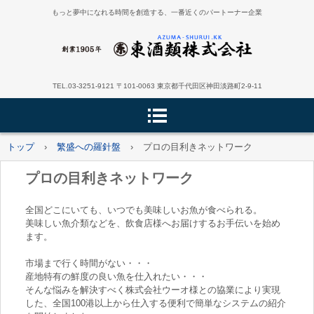
もっと夢中になれる時間を創造する、一番近くのパートーナー企業
TEL.03-3251-9121 〒101-0063 東京都千代田区神田淡路町2-9-11
トップ
›
繁盛への羅針盤
›
プロの目利きネットワーク
プロの目利きネットワーク
全国どこにいても、いつでも美味しいお魚が食べられる。
美味しい魚介類などを、飲食店様へお届けするお手伝いを始め
ます。
市場まで行く時間がない・・・
産地特有の鮮度の良い魚を仕入れたい・・・
そんな悩みを解決すべく株式会社ウーオ様との協業により実現
した、全国100港以上から仕入する便利で簡単なシステムの紹介